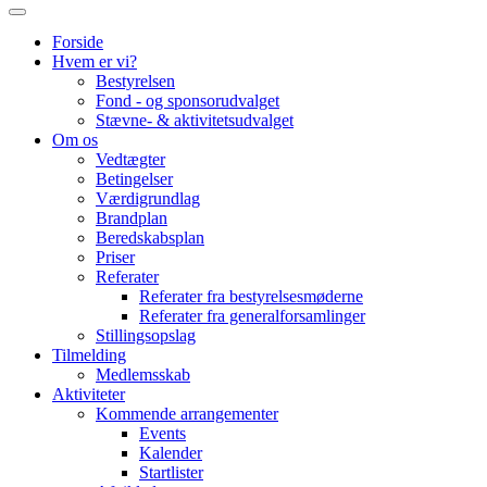
Forside
Hvem er vi?
Bestyrelsen
Fond - og sponsorudvalget
Stævne- & aktivitetsudvalget
Om os
Vedtægter
Betingelser
Værdigrundlag
Brandplan
Beredskabsplan
Priser
Referater
Referater fra bestyrelsesmøderne
Referater fra generalforsamlinger
Stillingsopslag
Tilmelding
Medlemsskab
Aktiviteter
Kommende arrangementer
Events
Kalender
Startlister