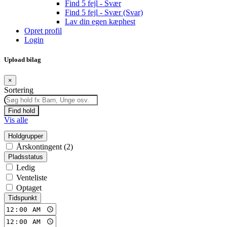
Find 5 fejl - Svær
Find 5 fejl - Svær (Svar)
Lav din egen kæphest
Opret profil
Login
Upload bilag
×
Sortering
Find hold
Vis alle
Holdgrupper
Årskontingent (2)
Pladsstatus
Ledig
Venteliste
Optaget
Tidspunkt