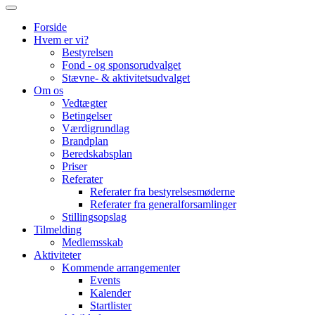
Forside
Hvem er vi?
Bestyrelsen
Fond - og sponsorudvalget
Stævne- & aktivitetsudvalget
Om os
Vedtægter
Betingelser
Værdigrundlag
Brandplan
Beredskabsplan
Priser
Referater
Referater fra bestyrelsesmøderne
Referater fra generalforsamlinger
Stillingsopslag
Tilmelding
Medlemsskab
Aktiviteter
Kommende arrangementer
Events
Kalender
Startlister