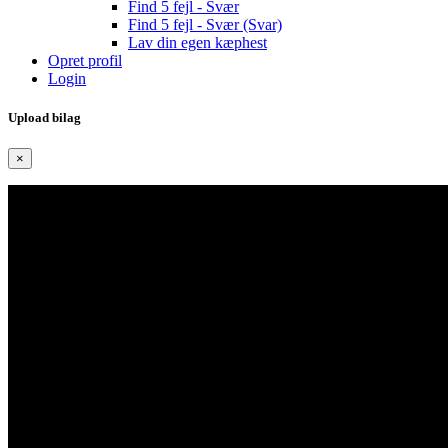
Find 5 fejl - Svær
Find 5 fejl - Svær (Svar)
Lav din egen kæphest
Opret profil
Login
Upload bilag
×